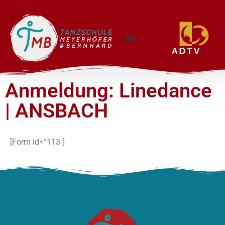
Anmeldung: Linedance
| ANSBACH
[Form id=“113″]