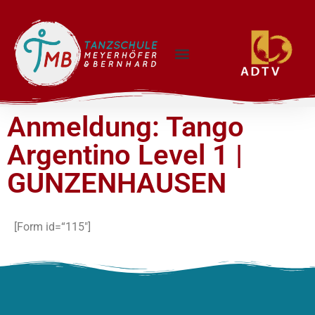
Anmeldung: Tango
Argentino Level 1 |
GUNZENHAUSEN
[Form id=“115″]