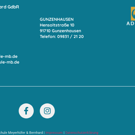
ard GdbR
GUNZENHAUSEN
Hensoltstraße 10
91710 Gunzenhausen
Telefon: 09831 / 21 20
le-mb.de
ule-mb.de
chule Meyerhöfer & Bernhard |
Impressum
|
Datenschutzerklärung