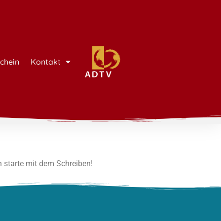
chein
Kontakt
n starte mit dem Schreiben!