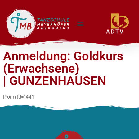
Anmeldung: Goldkurs
(Erwachsene)
| GUNZENHAUSEN
[Form id=“44″]