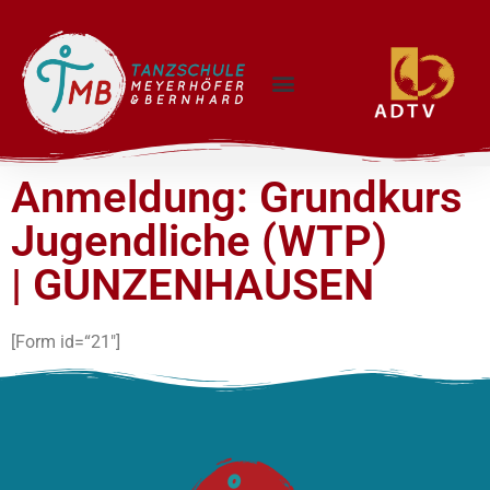
Anmeldung: Grundkurs
Jugendliche (WTP)
| GUNZENHAUSEN
[Form id=“21″]