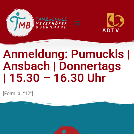
Anmeldung: Pumuckls |
Ansbach | Donnertags
| 15.30 – 16.30 Uhr
[Form id=“12″]